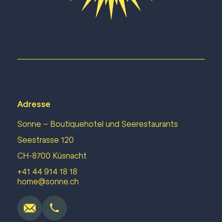
Adresse
Sonne – Boutiquehotel und Seerestaurants
Seestrasse 120
Un mariage qui porte votre
CH-8700 Küsnacht
signature
+41 44 914 18 18
home@sonne.ch
Demandes de mariage