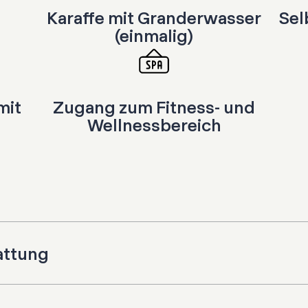
Karaffe mit Granderwasser
Sel
(einmalig)
mit
Zugang zum Fitness- und
Wellnessbereich
attung
Twin möglich)
Queensize-Bett