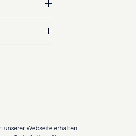
lichtig)
 Unser Team steht
(kostenpflichtig)
angenehm wie
stenpflichtig)
f unserer Webseite erhalten